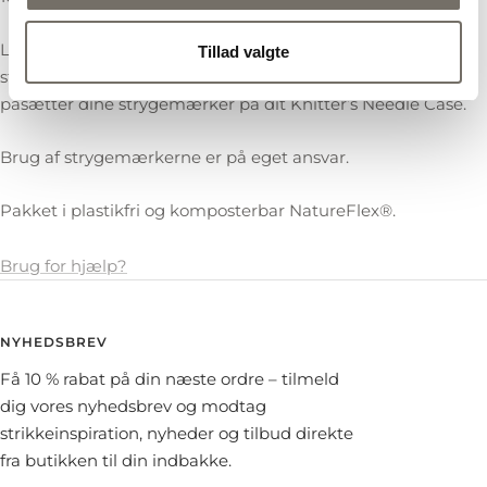
Lav eventuelt en strygetest med PetiteKnit
Tillad valgte
strygemærkelogoet på et andet stykke bomuld, inden du
påsætter dine strygemærker på dit Knitter’s Needle Case.
Brug af strygemærkerne er på eget ansvar.
Pakket i plastikfri og komposterbar NatureFlex®.
Brug for hjælp?
NYHEDSBREV
Få 10 % rabat på din næste ordre – tilmeld
dig vores nyhedsbrev og modtag
strikkeinspiration, nyheder og tilbud direkte
fra butikken til din indbakke.