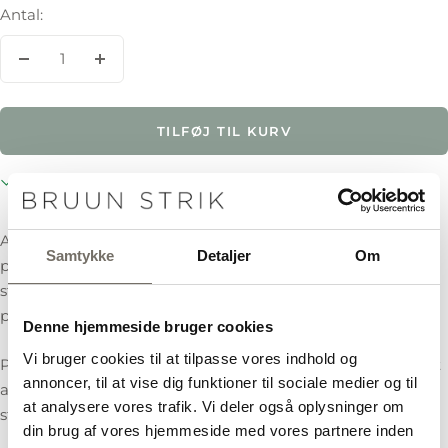
Antal:
Øg
mindsk
antal
antal
TILFØJ TIL KURV
Normalt klar inden for 2 timer
Ark med strygemærker med de mest almindelige
Samtykke
Detaljer
Om
pindestørrelser i både mm og US størrelser. Disse kan
stryges på, hvor du ønsker det, så det er nemmere at finde
præcis den størrelse, du leder efter.
Denne hjemmeside bruger cookies
Vi bruger cookies til at tilpasse vores indhold og
Pakken indeholder et ark med strygemærker samt et tomt
annoncer, til at vise dig funktioner til sociale medier og til
ark strygeplast, som skal lægges mellem pindeetuiet og
at analysere vores trafik. Vi deler også oplysninger om
strygejernet.
din brug af vores hjemmeside med vores partnere inden