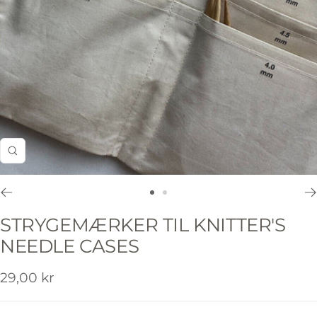
Zoom
Gå
Gå
til
til
STRYGEMÆRKER TIL KNITTER'S
slide
slide
NEEDLE CASES
1
2
Udsalgspris
29,00 kr