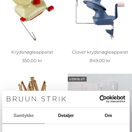
Krydsnøgleapparat
Clover krydsnøgleapparat
Udsalgspris
Udsalgspris
350,00 kr
849,00 kr
UDSOLGT
Samtykke
Detaljer
Om