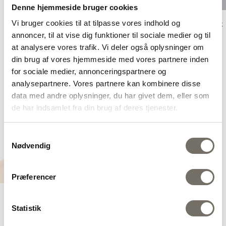
Denne hjemmeside bruger cookies
Vi bruger cookies til at tilpasse vores indhold og
Garnvinde træ
LYKKE Crafts gummielastik
annoncer, til at vise dig funktioner til sociale medier og til
til krydsnøgleapparat
Udsalgspris
449,00 kr
at analysere vores trafik. Vi deler også oplysninger om
Udsalgspris
75,00 kr
din brug af vores hjemmeside med vores partnere inden
for sociale medier, annonceringspartnere og
analysepartnere. Vores partnere kan kombinere disse
data med andre oplysninger, du har givet dem, eller som
de har indsamlet fra din brug af deres tjenester.
Samtykkevalg
Nødvendig
Præferencer
LYKKE Crafts
Statistik
Krydsnøgleapparat mango
wood