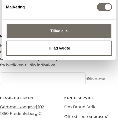
Udsalgspris
750,00 kr
Marketing
Tillad alle
NYHEDSBREV
Få 10 % rabat på din næste ordre – tilmeld
Tillad valgte
dig vores nyhedsbrev og modtag
strikkeinspiration, nyheder og tilbud direkte
fra butikken til din indbakke.
Din e-mail
BESØG BUTIKKEN
KUNDESERVICE
Gammel Kongevej 102
Om Bruun Strik
1850 Frederiksberg C
Ofte stillede spørgsmål